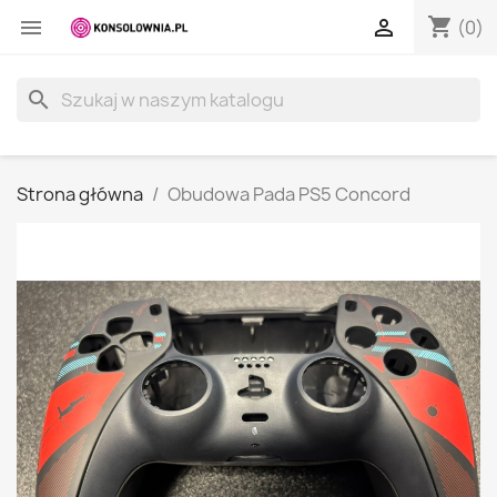
shopping_cart


(0)
search
Strona główna
Obudowa Pada PS5 Concord