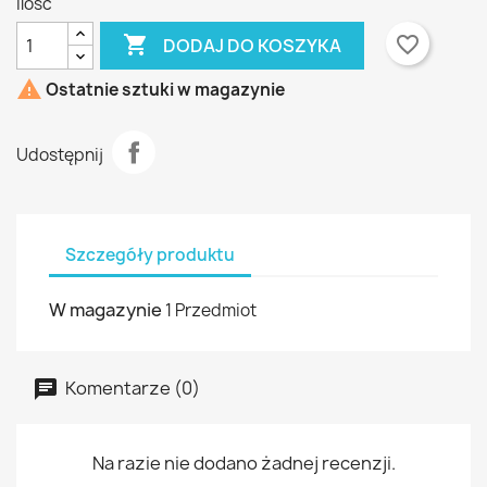
Ilość

favorite_border
DODAJ DO KOSZYKA

Ostatnie sztuki w magazynie
Udostępnij
Szczegóły produktu
W magazynie
1 Przedmiot
Komentarze (0)
Na razie nie dodano żadnej recenzji.