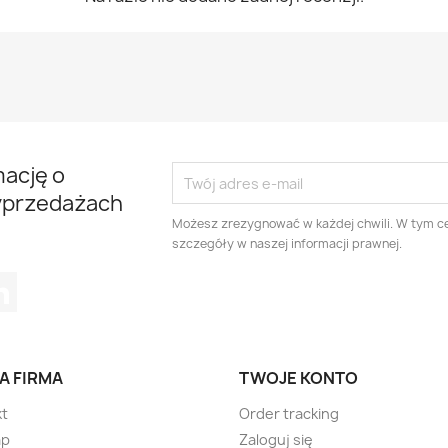
mację o
yprzedażach
Możesz zrezygnować w każdej chwili. W tym ce
szczegóły w naszej informacji prawnej.
tagram
LinkedIn
A FIRMA
TWOJE KONTO
kt
Order tracking
ap
Zaloguj się