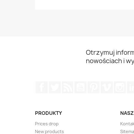
Otrzymuj infor
nowościach i w
Facebook
Twitter
Rss
YouTube
Pinterest
Vimeo
Ins
PRODUKTY
NASZ
Prices drop
Konta
New products
Sitem