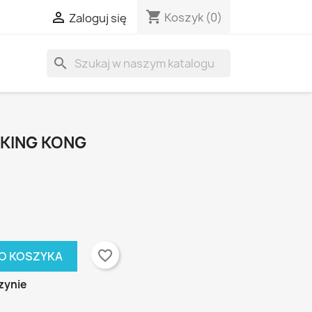
shopping_cart

Koszyk
(0)
Zaloguj się
search
 KING KONG
favorite_border
O KOSZYKA
zynie