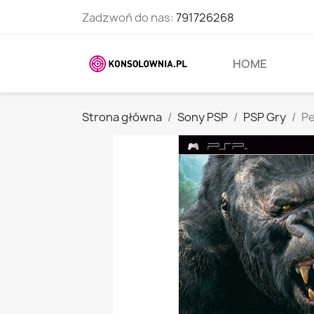
Zadzwoń do nas:
791726268
HOME
Strona główna
Sony PSP
PSP Gry
Pe