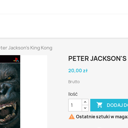
ter Jackson's King Kong
PETER JACKSON'S
20,00 zł
Brutto
Ilość

DODAJ D

Ostatnie sztuki w maga