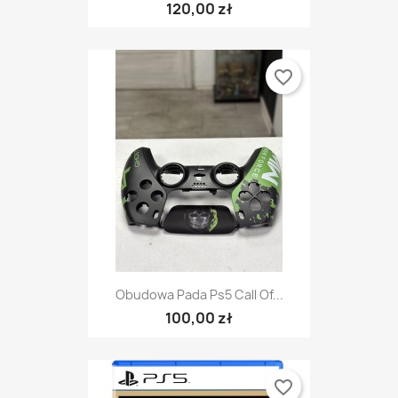
120,00 zł
favorite_border
Obudowa Pada Ps5 Call Of...
100,00 zł
favorite_border