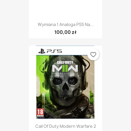
Wymiana 1 Analoga PS5 Na...
100,00 zł
favorite_border
Call Of Duty Modern Warfare 2