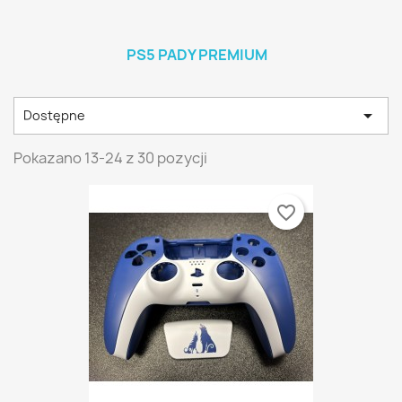
PS5 PADY PREMIUM

Dostępne
Pokazano 13-24 z 30 pozycji
favorite_border