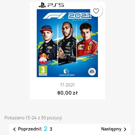
favorite_border
F1 2021
80,00 zł
Pokazano 13-24 z 30 pozycji
2


Poprzedni
Następny
1
3