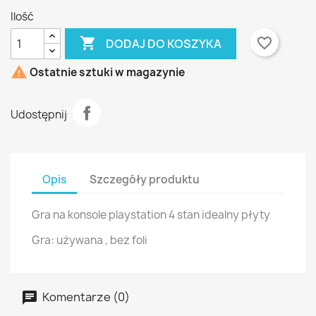
Ilość

favorite_border
DODAJ DO KOSZYKA

Ostatnie sztuki w magazynie
Udostępnij
Opis
Szczegóły produktu
Gra na konsole playstation 4 stan idealny płyty
Gra: używana , bez foli
Komentarze (0)