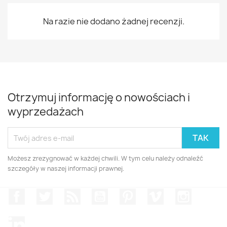
Na razie nie dodano żadnej recenzji.
Otrzymuj informację o nowościach i
wyprzedażach
Możesz zrezygnować w każdej chwili. W tym celu należy odnaleźć
szczegóły w naszej informacji prawnej.
Facebook
Twitter
Rss
YouTube
Pinterest
Vimeo
Instagr
LinkedIn