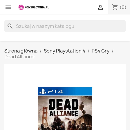
shopping_cart


(0)
search
Strona główna
Sony Playstation 4
PS4 Gry
Dead Alliance