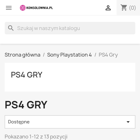
shopping_cart


(0)
search
Strona główna
Sony Playstation 4
PS4 Gry
PS4 GRY
PS4 GRY

Dostępne
Pokazano 1-12 z 13 pozycji