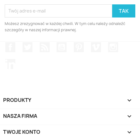
Możesz zrezygnować w każdej chwili. W tym celu należy odnaleźć
szczegóły w naszej informacji prawnej.
Facebook
Twitter
Rss
YouTube
Pinterest
Vimeo
Instagr
LinkedIn
PRODUKTY

NASZA FIRMA

TWOJE KONTO
