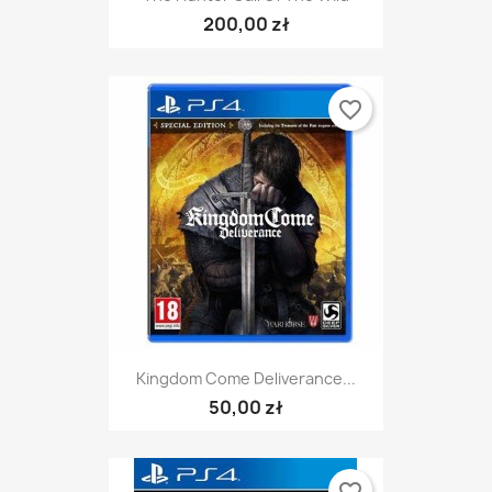
200,00 zł
favorite_border
Kingdom Come Deliverance...
50,00 zł
favorite_border