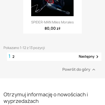
SPIDER-MAN Miles Morales
80,00 zł
Pokazano 1-12 z 13 pozycji
1

Następny
2
Powrót do góry

Otrzymuj informację o nowościach i
wyprzedażach