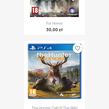
For Honor
30,00 zł
favorite_border
The Hunter Call Of The Wild