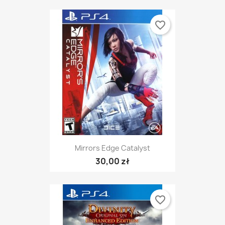
favorite_border
Mirrors Edge Catalyst
30,00 zł
favorite_border