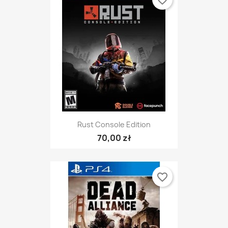
Rust Console Edition
70,00 zł
favorite_border